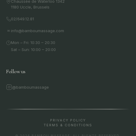
Chaussée de Waterloo 1342
1180 Uccle, Brussels
02/649.12.81
info@bamboumassage.com
✉
Mon – Fri: 10:30 – 20:30
Sat – Sun: 10:00 – 20:00
Follow us
@bamboumassage
PRIVACY POLICY
TERMS & CONDITIONS
©
2026
BAMBOU MASSAGE.
ALL RIGHTS RESERVED.