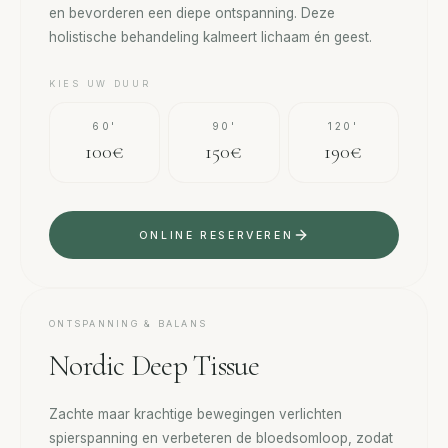
en bevorderen een diepe ontspanning. Deze
holistische behandeling kalmeert lichaam én geest.
KIES UW DUUR
60'
90'
120'
100€
150€
190€
ONLINE RESERVEREN
ONTSPANNING & BALANS
Nordic Deep Tissue
Zachte maar krachtige bewegingen verlichten
spierspanning en verbeteren de bloedsomloop, zodat