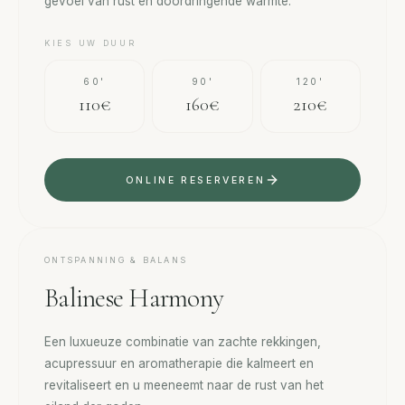
gevoel van rust en doordringende warmte.
KIES UW DUUR
60'
90'
120'
110€
160€
210€
ONLINE RESERVEREN
ONTSPANNING & BALANS
Balinese Harmony
Een luxueuze combinatie van zachte rekkingen,
acupressuur en aromatherapie die kalmeert en
revitaliseert en u meeneemt naar de rust van het