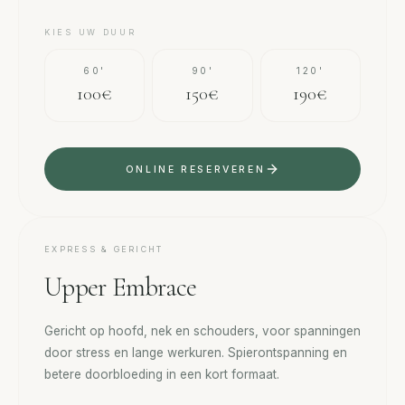
KIES UW DUUR
60'
90'
120'
100€
150€
190€
ONLINE RESERVEREN
EXPRESS & GERICHT
Upper Embrace
Gericht op hoofd, nek en schouders, voor spanningen
door stress en lange werkuren. Spierontspanning en
betere doorbloeding in een kort formaat.