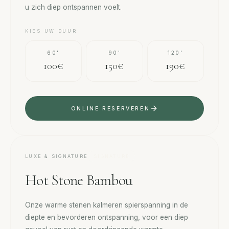
u zich diep ontspannen voelt.
KIES UW DUUR
60'
90'
120'
100€
150€
190€
ONLINE RESERVEREN
LUXE & SIGNATURE
SIGNATURE
Hot Stone Bambou
Onze warme stenen kalmeren spierspanning in de
diepte en bevorderen ontspanning, voor een diep