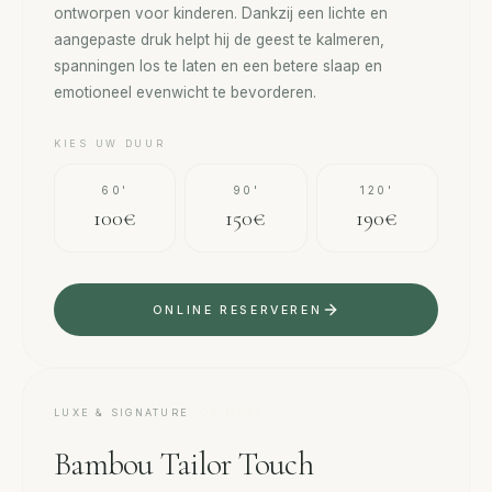
ontworpen voor kinderen. Dankzij een lichte en
aangepaste druk helpt hij de geest te kalmeren,
spanningen los te laten en een betere slaap en
emotioneel evenwicht te bevorderen.
KIES UW DUUR
60'
90'
120'
100€
150€
190€
ONLINE RESERVEREN
LUXE & SIGNATURE
OP MAAT
Bambou Tailor Touch