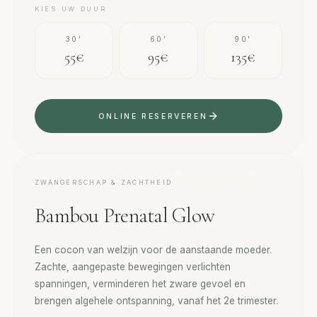
KIES UW DUUR
30'
60'
90'
55€
95€
135€
ONLINE RESERVEREN
ZWANGERSCHAP & ZACHTHEID
ZWANGERSCHAP
Bambou Prenatal Glow
Een cocon van welzijn voor de aanstaande moeder.
Zachte, aangepaste bewegingen verlichten
spanningen, verminderen het zware gevoel en
brengen algehele ontspanning, vanaf het 2e trimester.