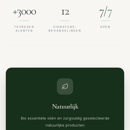
+
3000
12
7
/7
TEVREDEN
SIGNATURE-
OPEN
KLANTEN
BEHANDELINGEN
Natuurlijk
Bio essentiële oliën en zorgvuldig geselecteerde
natuurlijke producten