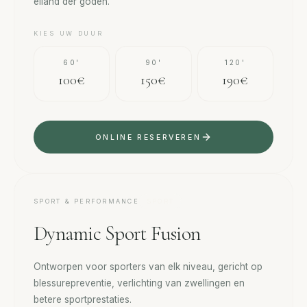
eiland der goden.
KIES UW DUUR
60'
90'
120'
100€
150€
190€
ONLINE RESERVEREN
SPORT & PERFORMANCE
SPORT
Dynamic Sport Fusion
Ontworpen voor sporters van elk niveau, gericht op
blessurepreventie, verlichting van zwellingen en
betere sportprestaties.