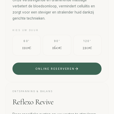
Onze verstevigende en drainerende massage
verbetert de bloedsomloop, vermindert cellulitis en
zorgt voor een steviger en stralender huid dankzij
gerichte technieken.
KIES UW DUUR
60'
90'
120'
110€
160€
210€
ONLINE RESERVEREN
ONTSPANNING & BALANS
Reflexo Revive