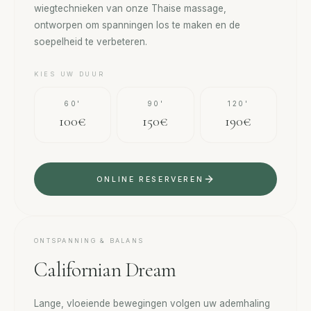
wiegtechnieken van onze Thaise massage,
ontworpen om spanningen los te maken en de
soepelheid te verbeteren.
KIES UW DUUR
60'
90'
120'
100€
150€
190€
ONLINE RESERVEREN
ONTSPANNING & BALANS
Californian Dream
Lange, vloeiende bewegingen volgen uw ademhaling