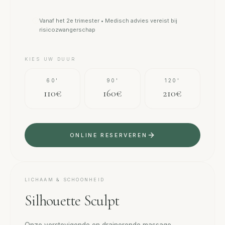
Vanaf het 2e trimester • Medisch advies vereist bij
risicozwangerschap
KIES UW DUUR
60'
90'
120'
110€
160€
210€
ONLINE RESERVEREN
LICHAAM & SCHOONHEID
Silhouette Sculpt