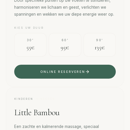
Door specifieke punten op uw voeten te stimuleren,
harmoniseren we lichaam en geest, verlichten we
spanningen en wekken we uw diepe energie weer op.
KIES UW DUUR
30'
60'
90'
55€
95€
135€
ONLINE RESERVEREN
KINDEREN
KINDEREN
Little Bambou
Een zachte en kalmerende massage, speciaal